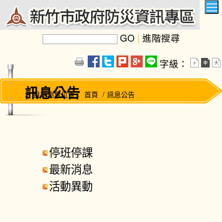
跳
到
主
要
內
GO
|
進階搜尋
容
區
塊
字級：
訊息公告
:::
目前瀏覽位置：
首頁
/
訊息公告
停班停課
最新消息
活動異動