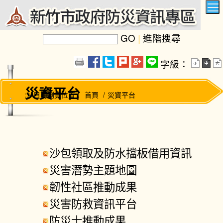
跳
到
主
要
內
GO
|
進階搜尋
容
區
塊
字級：
災資平台
:::
目前瀏覽位置：
首頁
/
災資平台
沙包領取及防水擋板借用資訊
災害潛勢主題地圖
韌性社區推動成果
災害防救資訊平台
防災士推動成果